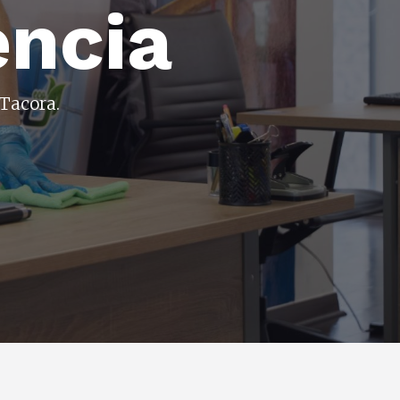
encia
Tacora.