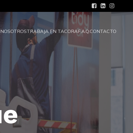
S
NOSOTROS
TRABAJA EN TACORA
F.A.Q.
CONTACTO
ue