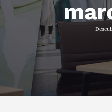
marc
Descub